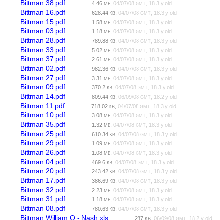
Bittman 38.pdf
4.46
,
04/07/08
, 18.3 y old
MB
GMT
Bittman 16.pdf
628.44
,
04/07/08
, 18.3 y old
KB
GMT
Bittman 15.pdf
1.58
,
04/07/08
, 18.3 y old
MB
GMT
Bittman 03.pdf
1.18
,
04/07/08
, 18.3 y old
MB
GMT
Bittman 28.pdf
789.88
,
04/07/08
, 18.3 y old
KB
GMT
Bittman 33.pdf
5.02
,
04/07/08
, 18.3 y old
MB
GMT
Bittman 37.pdf
2.61
,
04/07/08
, 18.3 y old
MB
GMT
Bittman 02.pdf
982.36
,
04/07/08
, 18.3 y old
KB
GMT
Bittman 27.pdf
3.31
,
04/07/08
, 18.3 y old
MB
GMT
Bittman 09.pdf
370.2
,
04/07/08
, 18.3 y old
KB
GMT
Bittman 14.pdf
809.44
,
06/09/08
, 18.2 y old
KB
GMT
Bittman 11.pdf
718.02
,
04/07/08
, 18.3 y old
KB
GMT
Bittman 10.pdf
3.08
,
04/07/08
, 18.3 y old
MB
GMT
Bittman 35.pdf
1.32
,
04/07/08
, 18.3 y old
MB
GMT
Bittman 25.pdf
610.34
,
04/07/08
, 18.3 y old
KB
GMT
Bittman 29.pdf
1.09
,
04/07/08
, 18.3 y old
MB
GMT
Bittman 26.pdf
1.08
,
04/07/08
, 18.3 y old
MB
GMT
Bittman 04.pdf
469.6
,
04/07/08
, 18.3 y old
KB
GMT
Bittman 20.pdf
243.42
,
04/07/08
, 18.3 y old
KB
GMT
Bittman 17.pdf
386.69
,
04/07/08
, 18.3 y old
KB
GMT
Bittman 32.pdf
2.23
,
04/07/08
, 18.3 y old
MB
GMT
Bittman 31.pdf
1.18
,
04/07/08
, 18.3 y old
MB
GMT
Bittman 08.pdf
780.63
,
04/07/08
, 18.3 y old
KB
GMT
Bittman William O - Nash.xls
287
,
06/09/08
, 18.2 y old
KB
GMT