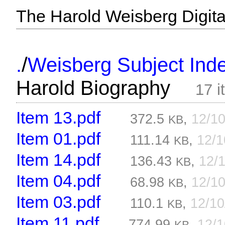
The Harold Weisberg Digital
/
.
Weisberg Subject Inde
Harold Biography
17 i
Item 13.pdf
372.5
,
12/1
KB
Item 01.pdf
111.14
,
12/
KB
Item 14.pdf
136.43
,
12/
KB
Item 04.pdf
68.98
,
12/1
KB
Item 03.pdf
110.1
,
12/1
KB
Item 11.pdf
774.99
,
12/