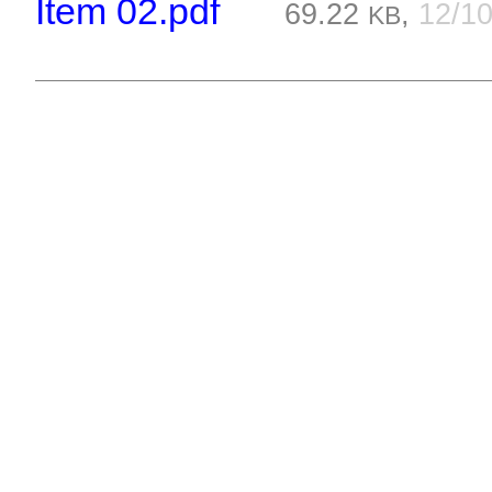
Item 02.pdf
69.22
,
12/1
KB