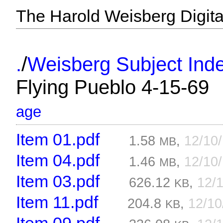
The Harold Weisberg Digital
/
.
Weisberg Subject Inde
Flying Pueblo 4-15-69
age
Item 01.pdf
1.58
,
12/10
MB
Item 04.pdf
1.46
,
12/10
MB
Item 03.pdf
626.12
,
12/
KB
Item 11.pdf
204.8
,
12/1
KB