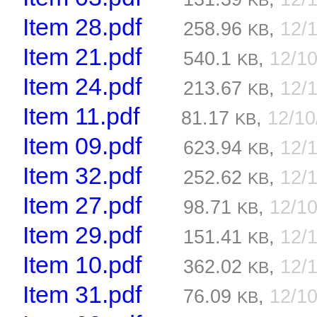
KB
Item 28.pdf
258.96
,
12/
KB
Item 21.pdf
540.1
,
12/1
KB
Item 24.pdf
213.67
,
12/
KB
Item 11.pdf
81.17
,
12/1
KB
Item 09.pdf
623.94
,
12/
KB
Item 32.pdf
252.62
,
12/
KB
Item 27.pdf
98.71
,
12/1
KB
Item 29.pdf
151.41
,
12/
KB
Item 10.pdf
362.02
,
12/
KB
Item 31.pdf
76.09
,
12/1
KB