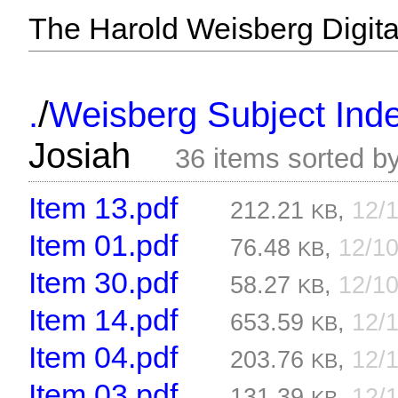
The Harold Weisberg Digital
/
.
Weisberg Subject Inde
Josiah
36 items sorted b
Item 13.pdf
212.21
,
12/
KB
Item 01.pdf
76.48
,
12/1
KB
Item 30.pdf
58.27
,
12/1
KB
Item 14.pdf
653.59
,
12/
KB
Item 04.pdf
203.76
,
12/
KB
Item 03.pdf
131.39
,
12/