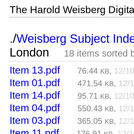
The Harold Weisberg Digital
/
.
Weisberg Subject Inde
London
18 items sorted
Item 13.pdf
76.44
,
12/1
KB
Item 01.pdf
471.54
,
12/
KB
Item 14.pdf
95.71
,
12/1
KB
Item 04.pdf
550.43
,
12/
KB
Item 03.pdf
365.05
,
12/
KB
Item 11.pdf
176.91
,
12/