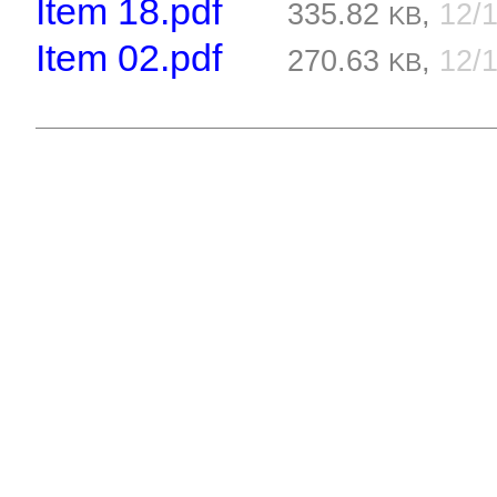
Item 18.pdf
335.82
,
12/
KB
Item 02.pdf
270.63
,
12/
KB