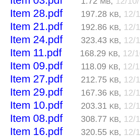
Item 03.pdf
1.72
,
12/10
MB
Item 28.pdf
197.28
,
12/
KB
Item 21.pdf
192.86
,
12/
KB
Item 24.pdf
323.43
,
12/
KB
Item 11.pdf
168.29
,
12/
KB
Item 09.pdf
118.09
,
12/
KB
Item 27.pdf
212.75
,
12/
KB
Item 29.pdf
167.36
,
12/
KB
Item 10.pdf
203.31
,
12/
KB
Item 08.pdf
308.77
,
12/
KB
Item 16.pdf
320.55
,
12/
KB