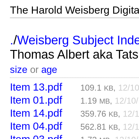
The Harold Weisberg Digital
/
.
Weisberg Subject Inde
Thomas Albert aka Tats 
size
or
age
Item 13.pdf
109.1
,
12/1
KB
Item 01.pdf
1.19
,
12/10
MB
Item 14.pdf
359.76
,
12/
KB
Item 04.pdf
562.81
,
12/
KB