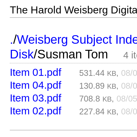
The Harold Weisberg Digital
/
.
Weisberg Subject Inde
/
Disk
Susman Tom
4 i
Item 01.pdf
531.44
,
08/
KB
Item 04.pdf
130.89
,
08/
KB
Item 03.pdf
708.8
,
08/0
KB
Item 02.pdf
227.84
,
08/
KB