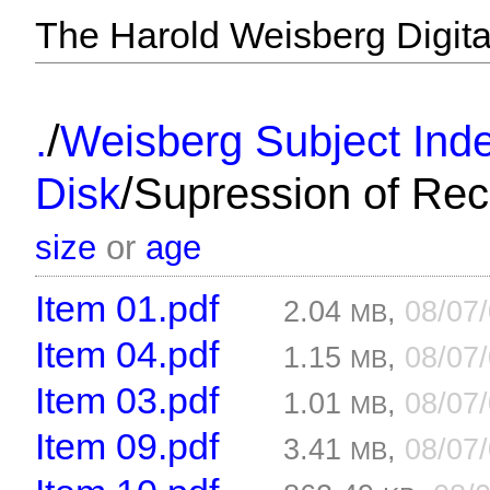
The Harold Weisberg Digital
/
.
Weisberg Subject Inde
/
Disk
Supression of Rec
size
or
age
Item 01.pdf
2.04
,
08/07
MB
Item 04.pdf
1.15
,
08/07
MB
Item 03.pdf
1.01
,
08/07
MB
Item 09.pdf
3.41
,
08/07
MB