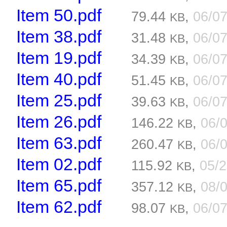
Item 50.pdf
79.44
,
06/0
KB
Item 38.pdf
31.48
,
06/0
KB
Item 19.pdf
34.39
,
06/0
KB
Item 40.pdf
51.45
,
06/0
KB
Item 25.pdf
39.63
,
06/0
KB
Item 26.pdf
146.22
,
06/
KB
Item 63.pdf
260.47
,
06/
KB
Item 02.pdf
115.92
,
05/
KB
Item 65.pdf
357.12
,
08/
KB
Item 62.pdf
98.07
,
06/0
KB