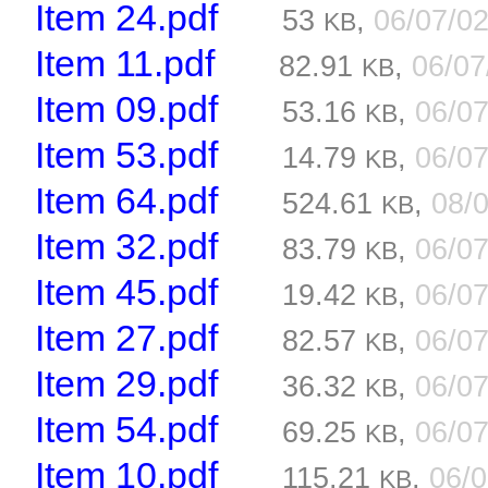
Item 24.pdf
53
,
06/07/0
KB
Item 11.pdf
82.91
,
06/0
KB
Item 09.pdf
53.16
,
06/0
KB
Item 53.pdf
14.79
,
06/0
KB
Item 64.pdf
524.61
,
08/
KB
Item 32.pdf
83.79
,
06/0
KB
Item 45.pdf
19.42
,
06/0
KB
Item 27.pdf
82.57
,
06/0
KB
Item 29.pdf
36.32
,
06/0
KB
Item 54.pdf
69.25
,
06/0
KB
Item 10.pdf
115.21
,
06/
KB