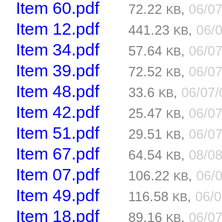
Item 60.pdf
72.22
,
06/0
KB
Item 12.pdf
441.23
,
06/
KB
Item 34.pdf
57.64
,
06/0
KB
Item 39.pdf
72.52
,
06/0
KB
Item 48.pdf
33.6
,
06/07
KB
Item 42.pdf
25.47
,
06/0
KB
Item 51.pdf
29.51
,
06/0
KB
Item 67.pdf
64.54
,
08/0
KB
Item 07.pdf
106.22
,
06/
KB
Item 49.pdf
116.58
,
06/
KB
Item 18.pdf
89.16
,
06/0
KB