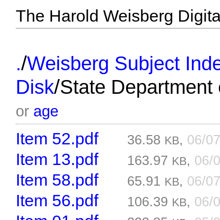
The Harold Weisberg Digital
/
.
Weisberg Subject Inde
/
Disk
State Department 
or
age
Item 52.pdf
36.58
,
06/0
KB
Item 13.pdf
163.97
,
06/
KB
Item 58.pdf
65.91
,
06/0
KB
Item 56.pdf
106.39
,
06/
KB