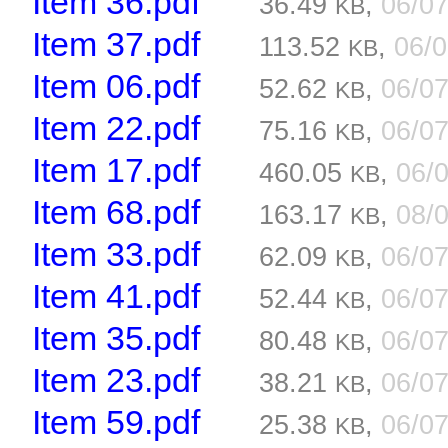
Item 36.pdf
36.49
,
06/0
KB
Item 37.pdf
113.52
,
06/
KB
Item 06.pdf
52.62
,
06/0
KB
Item 22.pdf
75.16
,
06/0
KB
Item 17.pdf
460.05
,
06/
KB
Item 68.pdf
163.17
,
08/
KB
Item 33.pdf
62.09
,
06/0
KB
Item 41.pdf
52.44
,
06/0
KB
Item 35.pdf
80.48
,
06/0
KB
Item 23.pdf
38.21
,
06/0
KB
Item 59.pdf
25.38
,
06/0
KB