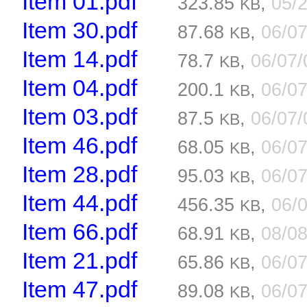
Item 01.pdf
323.85
,
05/
KB
Item 30.pdf
87.68
,
06/0
KB
Item 14.pdf
78.7
,
06/07
KB
Item 04.pdf
200.1
,
06/0
KB
Item 03.pdf
87.5
,
06/07
KB
Item 46.pdf
68.05
,
06/0
KB
Item 28.pdf
95.03
,
06/0
KB
Item 44.pdf
456.35
,
06/
KB
Item 66.pdf
68.91
,
08/0
KB
Item 21.pdf
65.86
,
06/0
KB
Item 47.pdf
89.08
,
06/0
KB