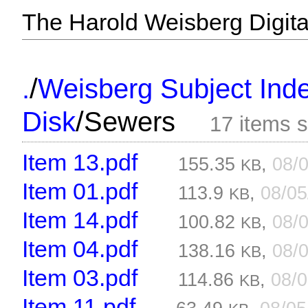
The Harold Weisberg Digital
/
.
Weisberg Subject Inde
/
Disk
Sewers
17 items 
Item 13.pdf
155.35
,
08/
KB
Item 01.pdf
113.9
,
08/0
KB
Item 14.pdf
100.82
,
08/
KB
Item 04.pdf
138.16
,
08/
KB
Item 03.pdf
114.86
,
08/
KB
Item 11.pdf