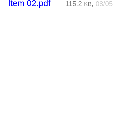
Item 02.pdf
115.2
,
08/0
KB