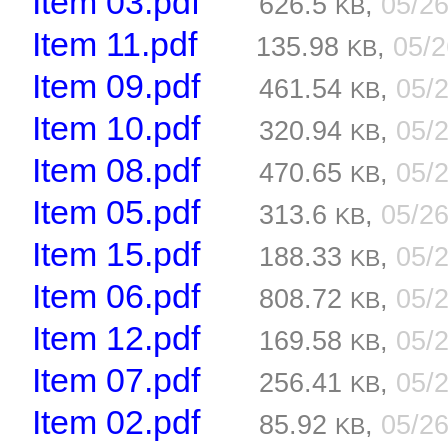
Item 03.pdf
626.5
,
05/2
KB
Item 11.pdf
135.98
,
05/
KB
Item 09.pdf
461.54
,
05/
KB
Item 10.pdf
320.94
,
05/
KB
Item 08.pdf
470.65
,
05/
KB
Item 05.pdf
313.6
,
05/2
KB
Item 15.pdf
188.33
,
05/
KB
Item 06.pdf
808.72
,
05/
KB
Item 12.pdf
169.58
,
05/
KB
Item 07.pdf
256.41
,
05/
KB
Item 02.pdf
85.92
,
05/2
KB