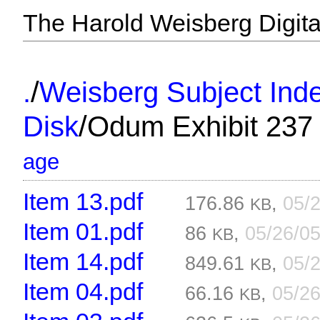
The Harold Weisberg Digital
/
.
Weisberg Subject Inde
/
Disk
Odum Exhibit 237
age
Item 13.pdf
176.86
,
05/
KB
Item 01.pdf
86
,
05/26/0
KB
Item 14.pdf
849.61
,
05/
KB
Item 04.pdf
66.16
,
05/2
KB