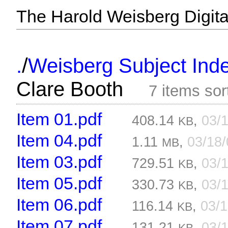
The Harold Weisberg Digital
/
.
Weisberg Subject Inde
Clare Booth
7 items so
Item 01.pdf
408.14
,
03/
KB
Item 04.pdf
1.11
,
03/18
MB
Item 03.pdf
729.51
,
03/
KB
Item 05.pdf
330.73
,
03/
KB
Item 06.pdf
116.14
,
03/
KB
Item 07.pdf
131.21
,
03/