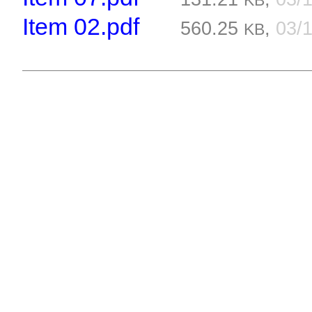
KB
Item 02.pdf
560.25
,
03/
KB