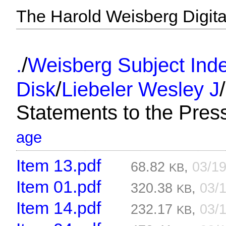
The Harold Weisberg Digital
/
.
Weisberg Subject Inde
/
/
Disk
Liebeler Wesley J
Statements to the Pres
age
Item 13.pdf
68.82
,
03/1
KB
Item 01.pdf
320.38
,
03/
KB
Item 14.pdf
232.17
,
03/
KB