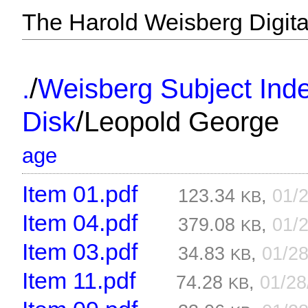
The Harold Weisberg Digital
/
.
Weisberg Subject Inde
/
Disk
Leopold George
age
Item 01.pdf
123.34
,
01/
KB
Item 04.pdf
379.08
,
01/
KB
Item 03.pdf
34.83
,
01/2
KB
Item 11.pdf
74.28
,
01/2
KB